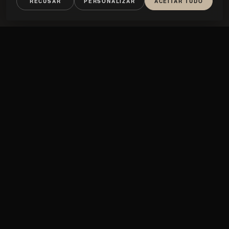
RECUSAR
PERSONALIZAR
ACEITAR TUDO
Math
PEDRA
CARRARA
NERO MARQUINA
PORTORO
VERDE GUATEMALA