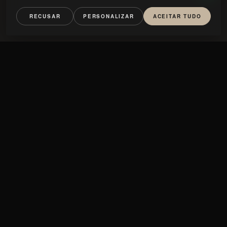
RECUSAR
PERSONALIZAR
ACEITAR TUDO
Lithos
PEDRA
CALACATTA
CALACATTA VIOLA
GREY KENDZO
KUNIS BRESCIA
NERO MARQUINA